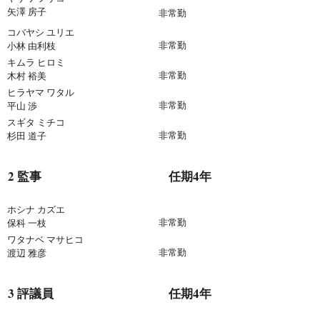
​矢澤 房子
非​
常勤
コバヤシ ユリエ
非​
常勤
​小林 由利枝
​キムラ ヒロミ
非​
常勤
​木村 裕美
ヒラヤマ ワタル
非​
常勤
​平山 渉
スギタ ミチコ
非​
常勤
​杉田 道子
2 監事 任期4年
​ホシナ カズエ
非​
常勤
​保科 一枝
ワタナベ マサヒコ
非​
常勤
​渡辺 雅彦
3 評議員 任期4年