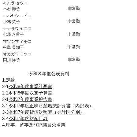
キムラ セツコ
非​
常勤
​木村 節子
コバヤシ エイコ
非​
常勤
​小林 英子
ナナサワ ヤエコ
非​
常勤
​七澤 八重子
マツシマ ミチコ
非​
常勤
​松島 美知子
オカガワ ヨウコ
非​
常勤
​岡川 洋子
​令和８年度公表資料
1.
定款
2-1
令和8年度事業計画書
2-2
令和8年度収支予算書
3-1
令和7年度事業報告書
3-2
令和7年度正味財産増減計算書（内訳表）
3-3
令和7年度貸借対照表（会計区分別）
3-4
令和7年度財産目録
4.
理事、監事及び評議員の名簿