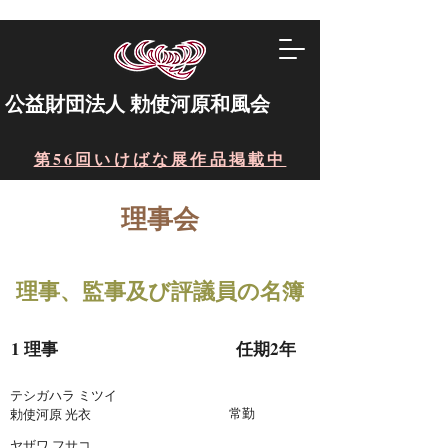
​公益財団法人 勅使河原和風会
第56回いけばな展作品掲載中
理事会
理事、監事及び評議員の名簿
1 理事 任期2年
​テシガハラ ミツイ
常勤
勅使河原 光衣
ヤザワ フサコ