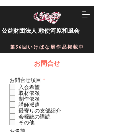
​公益財団法人 勅使河原和風会
第56回いけばな展作品掲載中
お問合せ
必
お問合せ項目
*
須
入会希望
項
取材依頼
目
制作依頼
講師派遣
最寄りの支部紹介
会報誌の購読
その他
お名前