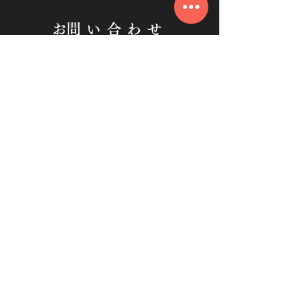
​お問い合わせ
Email:
info@wafu.or.jp
Tel:
03-3428-8221
Fax:
03-3428-8222
English available
コンテンツ
​
和風会とは
体験教室のご予約
和風会の歴史
お稽古のご予約
歴代和風
支部情報
体験教室
イベント
本部教室
各支部情報
​教育システム
理事会